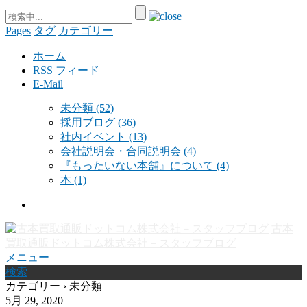
Pages
タグ
カテゴリー
ホーム
RSS フィード
E-Mail
未分類
(52)
採用ブログ
(36)
社内イベント
(13)
会社説明会・合同説明会
(4)
『もったいない本舗』について
(4)
本
(1)
古本
買取通販ドットコム株式会社－スタッフブログ
メニュー
検索
カテゴリー › 未分類
5月 29, 2020