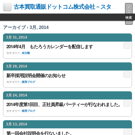
古本買取通販ドットコム株式会社－スタッフブログ
メ
ニ
ュ
検索
ー
アーカイブ › 3月, 2014
3月 31, 2014
2014年4月 もたろうカレンダーを配信します
カテゴリー:
未分類
3月 29, 2014
新卒採用説明会開催のお知らせ
カテゴリー:
採用ブログ
3月 24, 2014
2014年度第1回目、正社員昇級パーティーが行なわれました。
カテゴリー:
採用ブログ
3月 13, 2014
第一回会社説明会を行ないました。