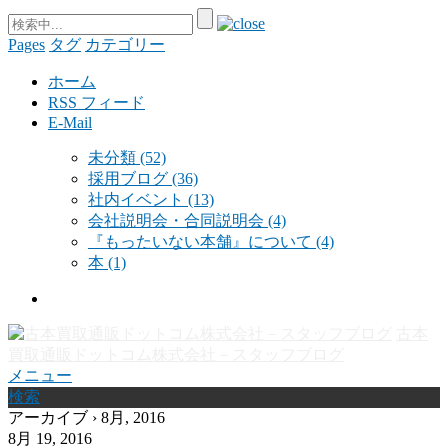
Pages
タグ
カテゴリー
ホーム
RSS フィード
E-Mail
未分類
(52)
採用ブログ
(36)
社内イベント
(13)
会社説明会・合同説明会
(4)
『もったいない本舗』について
(4)
本
(1)
古本
買取通販ドットコム株式会社－スタッフブログ
メニュー
検索
アーカイブ › 8月, 2016
8月 19, 2016